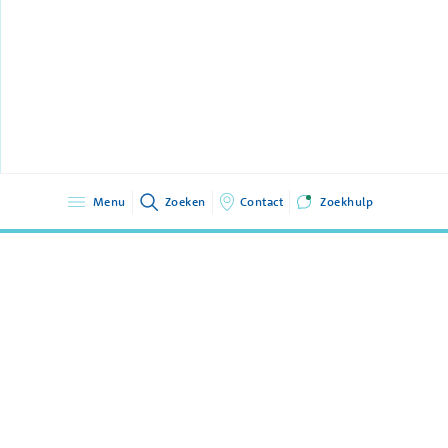
Menu
Zoeken
Contact
Zoekhulp
GGZ Delfland
015 2607607
Sint Jorisweg 2
info@ggz-delfland.nl