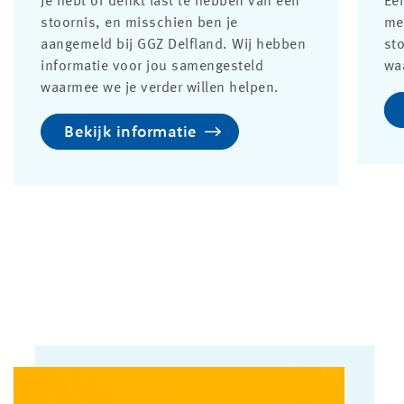
Je hebt of denkt last te hebben van een
Ee
stoornis, en misschien ben je
me
aangemeld bij GGZ Delfland. Wij hebben
st
informatie voor jou samengesteld
wa
waarmee we je verder willen helpen.
Bekijk informatie