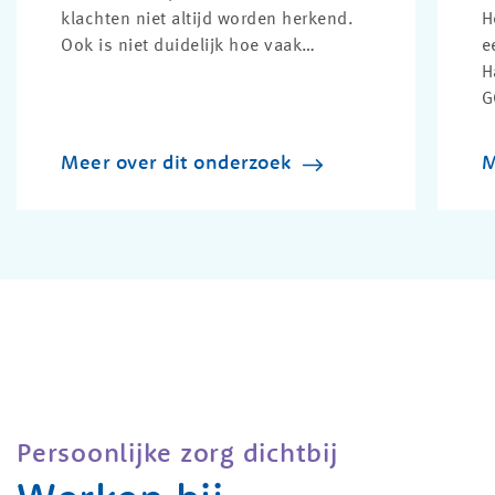
klachten niet altijd worden herkend.
H
Ook is niet duidelijk hoe vaak
e
dementie op jonge leeftijd voorkomt.
H
Daarom deed GGZ Delfland mee...
G
n
p
Meer over dit onderzoek
M
Persoonlijke zorg dichtbij