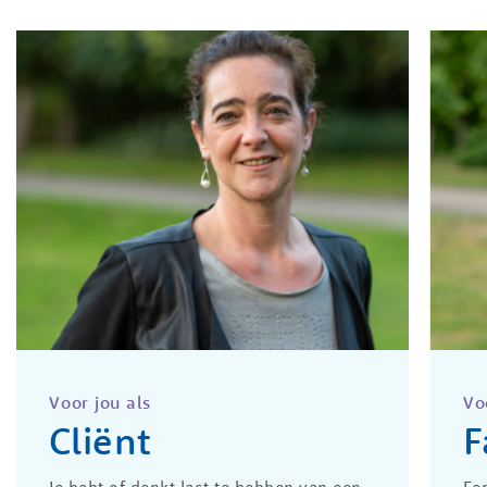
Voor jou als
Vo
Cliënt
F