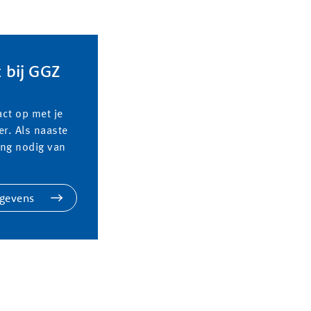
t bij GGZ
ct op met je
er. Als naaste
ing nodig van
egevens