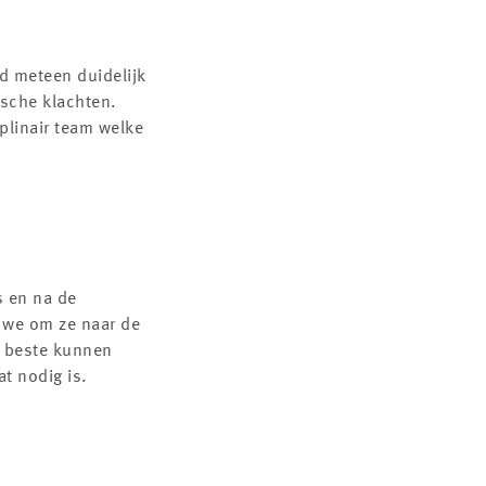
jd meteen duidelijk
ische klachten.
plinair team welke
s en na de
 we om ze naar de
t beste kunnen
t nodig is.