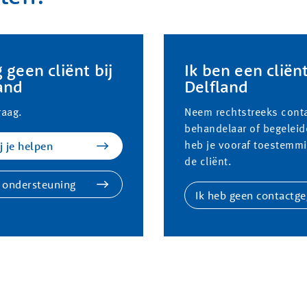
 geen cliënt bij
Ik ben een cliën
and
Delfland
raag.
Neem rechtstreeks conta
behandelaar of begeleid
 je helpen
heb je vooraf toestemm
de cliënt.
 ondersteuning
Ik heb geen contactg