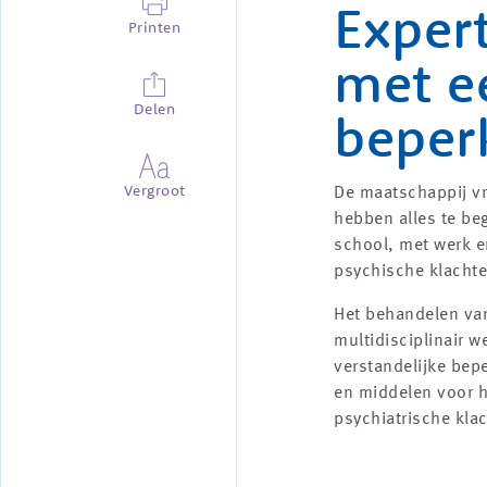
Exper
Printen
met ee
Delen
beper
Vergroot
De maatschappij vr
hebben alles te be
school, met werk e
psychische klachte
Het behandelen van
multidisciplinair 
verstandelijke bepe
en middelen voor h
psychiatrische kla