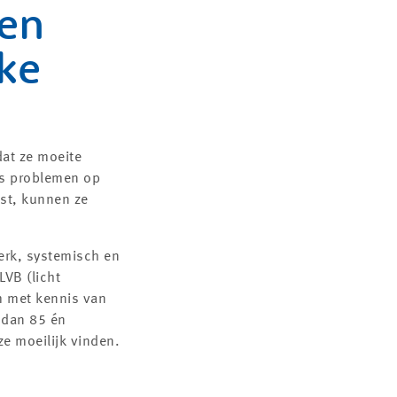
sen
jke
at ze moeite
ms problemen op
ost, kunnen ze
erk, systemisch en
LVB (licht
am met kennis van
 dan 85 én
e moeilijk vinden.