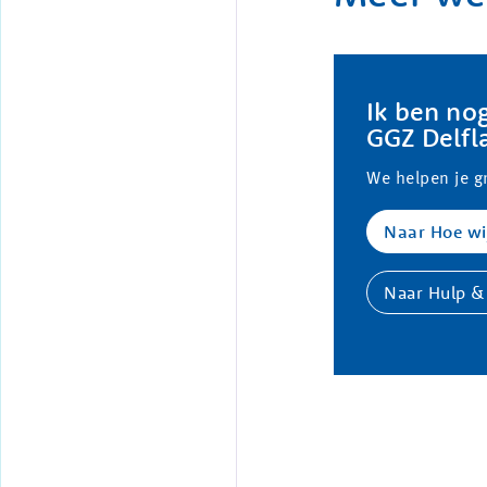
Ik ben nog
GGZ Delfl
We helpen je g
Naar Hoe wij
Naar Hulp &