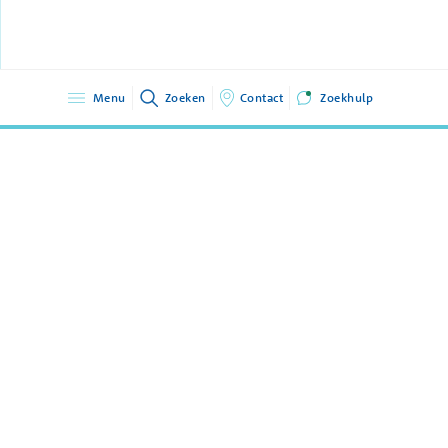
Menu
Zoeken
Contact
Zoekhulp
GGZ Delfland
015 2607607
Sint Jorisweg 2
info@ggz-delfland.nl
2612 GA Delft