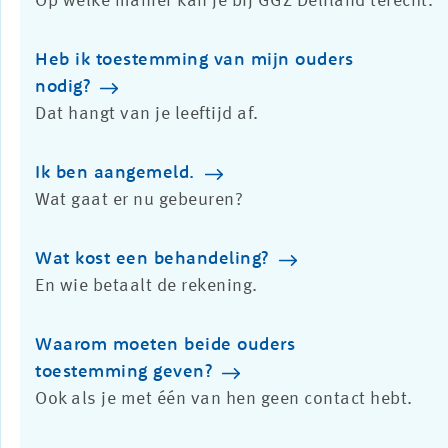
Op welke manier kan je bij GGZ Delfland terecht.
Ga samen iets leuks doen, bijvoorbeeld
babyzwemmen, spelen of voorlezen
Heb ik toestemming van mijn ouders
Stimuleer je kind om dingen samen te doen
nodig?
met anderen, en om in beweging te blijven
Dat hangt van je leeftijd af.
Zelf kun je een training doen over
opvoedingsvaardigheden die je helpen om
Ik ben aangemeld.
te gaan met de problemen van je kind
Wat gaat er nu gebeuren?
Wat kost een behandeling?
En wie betaalt de rekening.
Waarom moeten beide ouders
toestemming geven?
Ook als je met één van hen geen contact hebt.