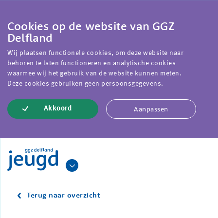
Ik heb hulp nodig
Kies zelf de weg naar de hulp die
Cookies op de website van GGZ
je wilt
Delfland
Wij plaatsen functionele cookies, om deze website naar
behoren te laten functioneren en analytische cookies
waarmee wij het gebruik van de website kunnen meten.
Deze cookies gebruiken geen persoonsgegevens.
Aanpassen
Akkoord
Terug naar overzicht