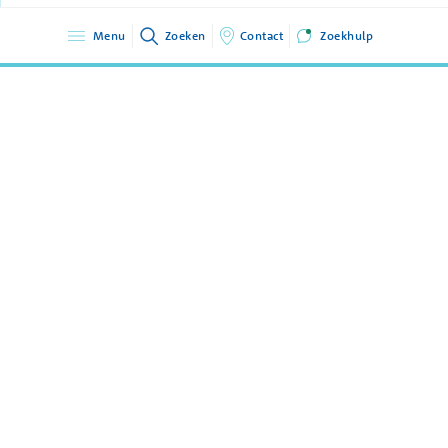
Menu
Zoeken
Contact
Zoekhulp
GGZ Delfland
015 2607607
Sint Jorisweg 2
info@ggz-delfland.nl
2612 GA Delft
Disclaimer
Privacyverklaring
Cookieverklaring
Toegankelijkheidsverklaring